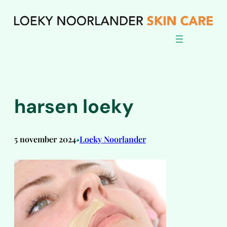
Ga
naar
de
inhoud
harsen loeky
5 november 2024
Loeky Noorlander
•